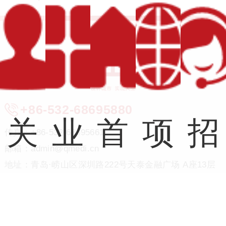
+86-532-68695880
关
业
首
项
招
传真：+86-532-68695661
邮箱：admin@qmedi.cn
地址：青岛·崂山区深圳路222号天泰金融广场 A座13层
于
务
页
目
聘
© Copyright QMEDI,.LTD All Rights Reserved
备案号：
鲁ICP备12028729号-1
网站地图